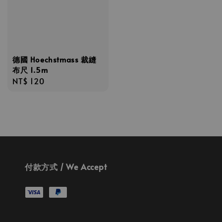
德國 Hoechstmass 裁縫
布尺 1.5m
Regular
NT$ 120
price
付款方式 / We Accept