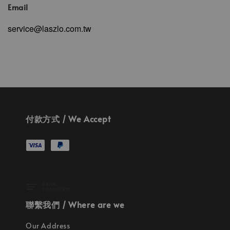
Email
service@laszlo.com.tw
付款方式 / We Accept
聯繫我們 / Where are we
Our Address