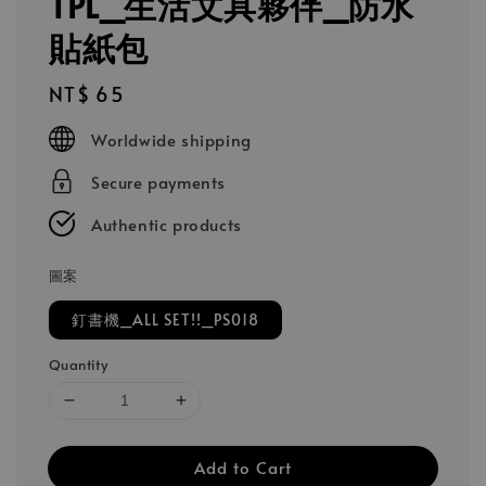
TPL_生活文具夥伴_防水
貼紙包
Regular
NT$ 65
price
Worldwide shipping
Secure payments
Authentic products
圖案
釘書機_ALL SET!!_PS018
Quantity
Add to Cart