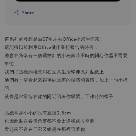
Share
這系列的發想是由07年左右Office小幫手而來，
還記得以前利用Office做作業打報告的時候，
總會在角落有一個迴紋針的小秘書時不時的關心你需不需要
幫忙，
我們把這樣的概念用在文具生活夥伴系列貼紙上
他們有一雙看起來很單純無害的眼睛和表情，加上一句小標
語
就像是常常待在你的附近陪著你學習、工作時的樣子
貼紙本身小小的只有直徑2.5cm
也因此貼在各個角落都不會太違和或占空間
看起來不存在但它又總是在那裡陪著你