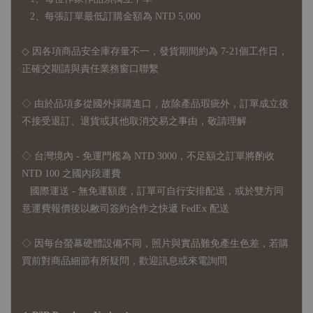
2、每張訂單最低訂購金額為 NTD 5,000
◇ 因各項商品安全庫存量不一，發貨期間約為 7-21個工作日，
正確交期請與責任業務窗口聯繫
◇
由於品項多從國外採購進口，故
除產品瑕疵外，訂單成立後
不接受退訂、退貨或其他取消交易之事由，敬請理解
◇ 台灣境內 - 免運門檻為 NTD 3000，不足額之訂單將酌收
NTD 100 之國內段運費
國際運送 - 無免運額度，訂單可自行安排配送，或於雙方同
意運費報價後以敝司簽約合作之快遞 FedEx 配送
◇ 因
每台螢幕硬體設備不同，照片與實品難免產生色差，若購
買前對商品細節有所疑問，歡迎訊息或來電詢問