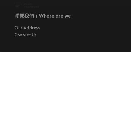
聯繫我們 / Where are we
Our Address
Contact Us
使命 / Our Mission
持續地找尋世界上最高質感的優秀設計
Quality materials, good designs, craftsmanship
and sustainability.
© 2026 拉斯洛企業有限公司. Powered by Laszlo., Co Ltd.