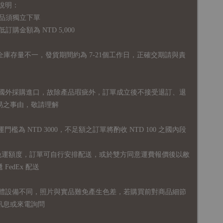
說明：
品須獨立下單
購金額為 NTD 5,000
全庫存量不一，發貨期間約為 7-21個工作日，正確交期請與責
國外採購進口，故
除產品瑕疵外，訂單成立後不接受退訂、退
易之事由，敬請理解
運門檻為 NTD 3000，不足額之訂單將酌收 NTD 100 之國內段
無免運額度，訂單可自行安排配送，或於雙方同意運費報價後以敝
FedEx 配送
體設備不同，照片與實品難免產生色差，若購買前對商品細節
訊息或來電詢問