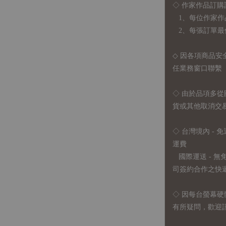
◇ 作家作品訂購
1、每位作家作
2、每張訂單最低訂
◇ 因各項商品安
任業務窗口聯繫
◇
由於品項多從
貨或其他取消交
◇ 台灣境內 - 免
運費
國際運送 - 
司簽約合作之快遞 
◇ 因
每台螢幕硬
有所疑問，歡迎