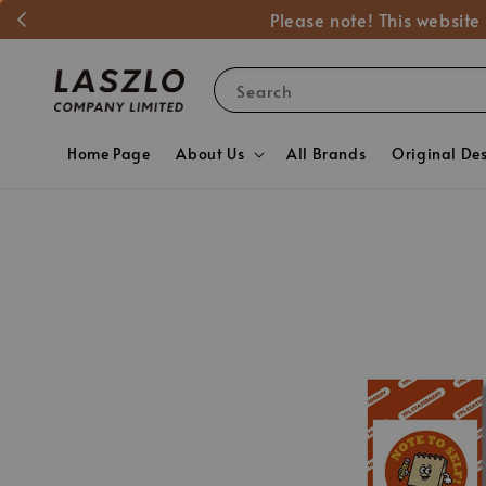
Please note! This website
Search
Home Page
About Us
All Brands
Original De