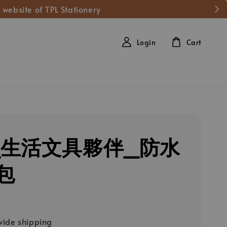
 website of TPL Stationery
Login
Cart
L_生活文具夥伴_防水
包
ide shipping