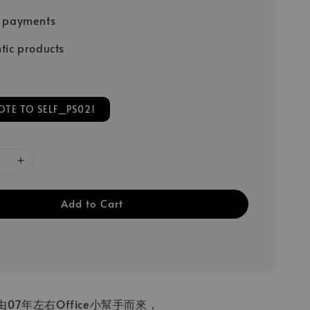
e payments
tic products
E TO SELF_PS021
Add to Cart
07年左右Office小幫手而來，