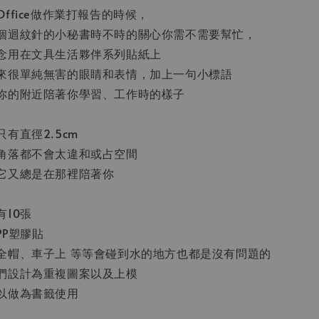
ffice做作業打報告的時候，
個迴紋針的小秘書時不時的關心你需不需要幫忙，
念用在文具生活夥伴系列貼紙上
來很單純無害的眼睛和表情，加上一句小標語
你的附近陪著你學習、工作時的樣子
有直徑2.5cm
角落都不會太違和或占空間
它又總是在那裡陪著你
10張
PP塑膠貼
全帽、車子上 等等會碰到水的地方也都是沒有問題的
們設計為重複圖案以及上模
以做為書籤使用