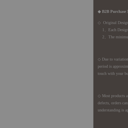
◆ B2B Purchase 
◇ Original Design
1、Each Designer'
2、The minimum o
◇ Due to variations
period is approxim
touch with your bu
◇ Most products a
defects, orders ca
understanding is a