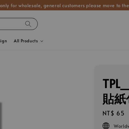
 only for wholesale, general customers please move to the
sign
All Products
TP
貼紙
Regular
NT$ 65
price
Worldw