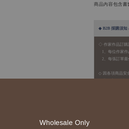
商品內容包含書套
◆ B2B 採購須知 / B
◇ 作家作品訂購
1、每位作家作
2、每張訂單最低訂
◇ 因各項商品安
任業務窗口聯繫
◇
由於品項多從
貨或其他取消交
◇ 台灣境內 - 免
Wholesale Only
運費