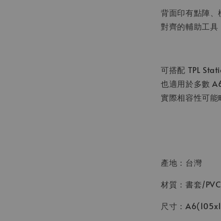
背面印有點陣、
對齊的輔助工具
可搭配 TPL S
也適用於多數 
實際相容性可能
產地：台灣
材質：書套/PV
尺寸：A6(105x