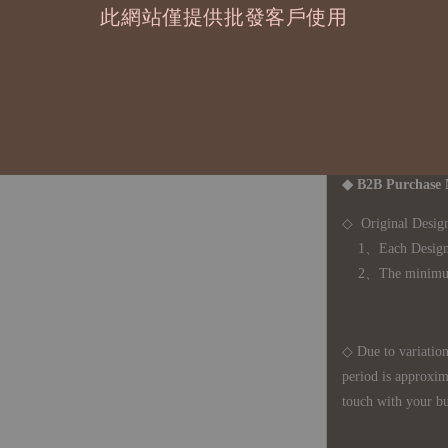
國際運送 - 
此網站僅提供批發客戶使用
司簽約合作之快遞 
◇ 因
每台螢幕硬
有所疑問，歡迎
◆ B2B Purchase 
◇ Original Design
1、Each Designer'
2、The minimum o
◇ Due to variations
period is approxim
touch with your bu