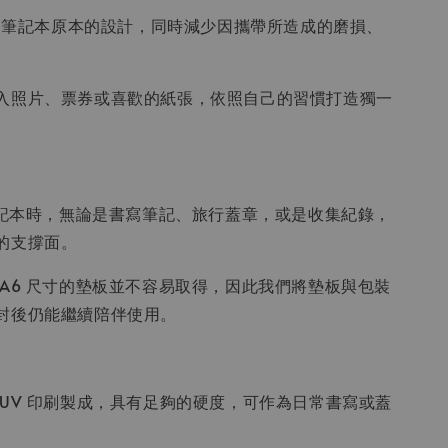
能保留筆記本原本的設計，同時減少因攜帶所造成的磨損、
入照片、票券或喜歡的紙張，依照自己的習慣打造獨一
 筆記本時，無論是書寫筆記、旅行蓋章，或是收集紀錄，
的支撐面。
 A6 尺寸的墊板並不容易取得，因此我們將墊板與包裝
封後仍能繼續陪伴使用。
 UV 印刷製成，具有足夠的硬度，可作為日常書寫或蓋