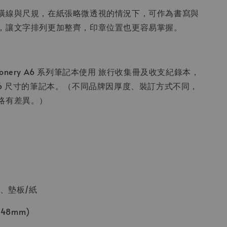
橫線與尺規，在紙張略微透視的情況下，可作為書寫與
，讓文字排列更加整齊，印章位置也更容易掌握。
tationery A6 系列筆記本使用 旅行收集冊及收支紀錄本，
A6 尺寸的筆記本。（不同品牌因厚度、裝訂方式不同，
略有差異。）
C、墊板/紙
148mm)