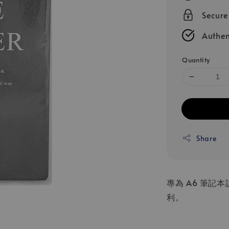
Secur
Authen
Quantity
Share
專為 A6 筆
利。