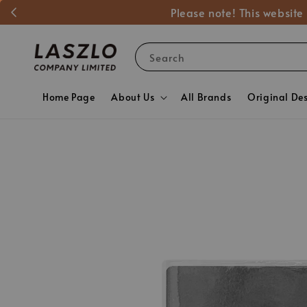
Please note! This website
Search
Home Page
About Us
All Brands
Original De