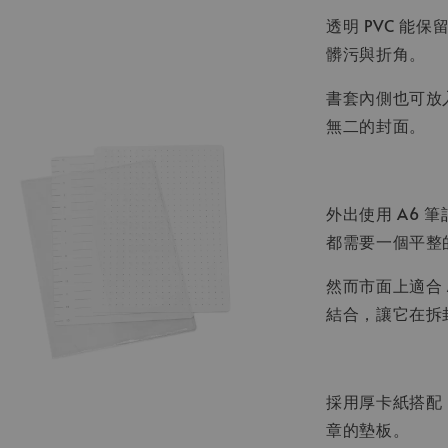
透明 PVC 
髒污與折角。
書套內側也可放
無二的封面。
外出使用 A6
都需要一個平整
然而市面上適合
結合，讓它在拆
採用厚卡紙搭配
章的墊板。