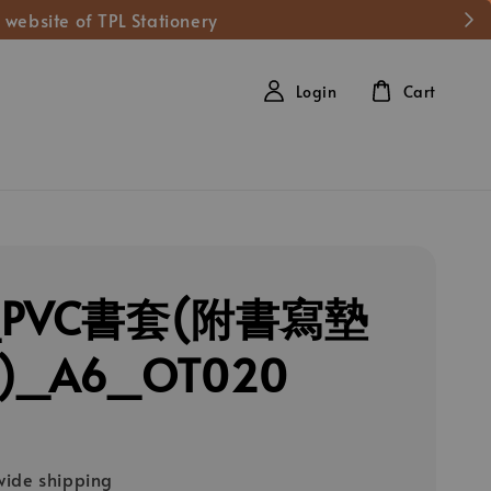
 website of TPL Stationery
Login
Cart
_PVC書套(附書寫墊
)_A6_OT020
ide shipping