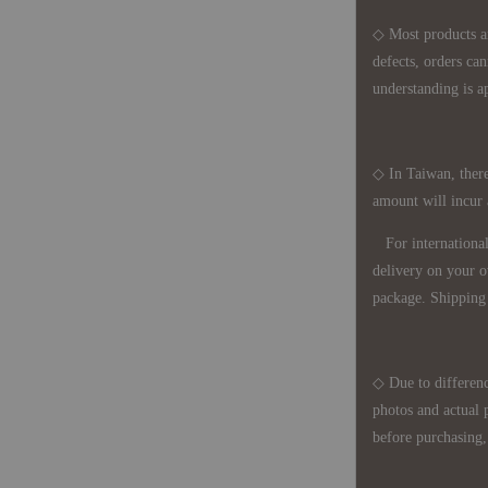
◇ Most products a
defects, orders ca
understanding is a
◇ In Taiwan, there
amount will incur
For international 
delivery on your o
package. Shipping 
◇ Due to differenc
photos and actual 
before purchasing, 