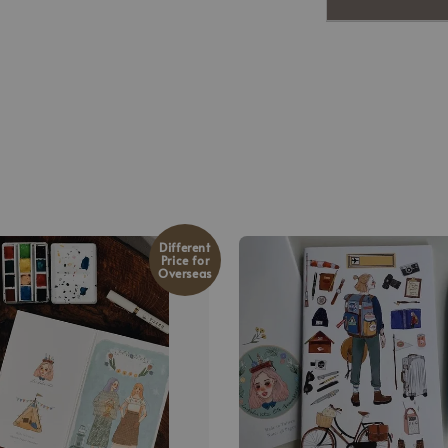
Different
Price for
Overseas