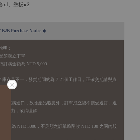
x1、墊板x2
2B Purchase Notice ◆
說明：
品須獨立下單
購金額為 NTD 5,000
全庫存量不一，發貨期間約為 7-21個工作日，正確交期請與責
國外採購進口，故
除產品瑕疵外，訂單成立後不接受退訂、退
易之事由，敬請理解
運門檻為 NTD 3000，不足額之訂單將酌收 NTD 100 之國內段