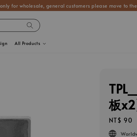
 only for wholesale, general customers please move to the
sign
All Products
TPL
板x2
Regular
NT$ 90
price
Worldw