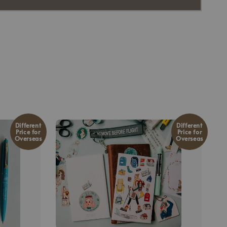
Different
Different
Price for
Price for
Overseas
Overseas