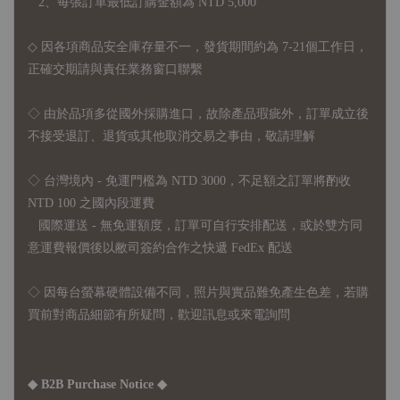
2、每張訂單最低訂購金額為 NTD 5,000
◇ 因各項商品安全庫存量不一，發貨期間約為 7-21個工作日，
正確交期請與責任業務窗口聯繫
◇
由於品項多從國外採購進口，故
除產品瑕疵外，訂單成立後
不接受退訂、退貨或其他取消交易之事由，敬請理解
◇ 台灣境內 - 免運門檻為 NTD 3000，不足額之訂單將酌收
NTD 100 之國內段運費
國際運送 - 無免運額度，訂單可自行安排配送，或於雙方同
意運費報價後以敝司簽約合作之快遞 FedEx 配送
◇ 因
每台螢幕硬體設備不同，照片與實品難免產生色差，若購
買前對商品細節有所疑問，歡迎訊息或來電詢問
◆ B2B Purchase Notice ◆