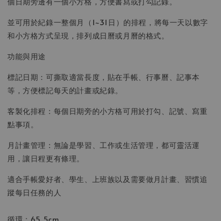
個日期旁邊有一個小方格，方便書寫或打勾記錄。
並可用於紀錄一整個月（1~31日）的排程，將每一天以數字
和小方格方式呈現，排列成日曆或月曆的格式。
功能與用途
標記日期：可撕取適當長度，貼在手帳、行事曆、記事本
等，方便標記每天的計畫或紀錄。
客製化排程：每個日期旁的小方格可用於打勾、記號、寫重
點事項。
月計畫管理：無論是學習、工作或生活管理，都可靈活運
用，讓日程更有條理。
適合手帳愛好者、學生、上班族以及需要做月計畫、習慣追
蹤每日任務的人
循環：65.5cm