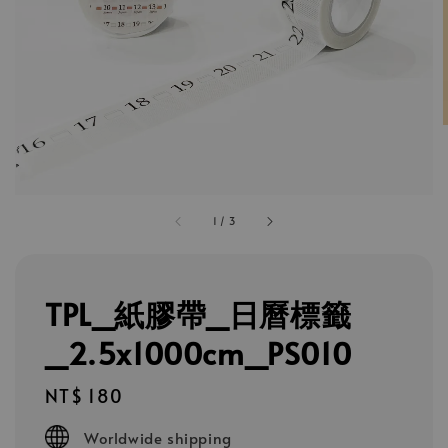
1
/
3
TPL_紙膠帶_日曆標籤
_2.5x1000cm_PS010
Regular
NT$ 180
price
Worldwide shipping