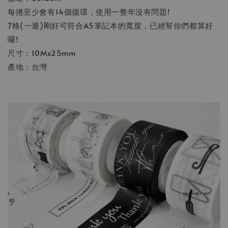
每捲至少會有14個循環，使用一整年沒有問題!
7格(一週)剛好可符合A5筆記本的寬度，已經幫你們都算好
囉!
尺寸：10Mx25mm
產地：台灣