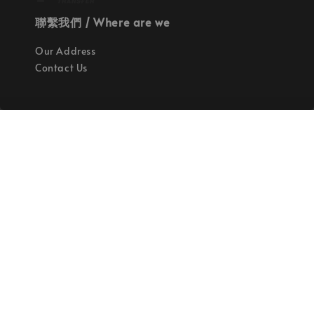
聯繫我們 / Where are we
Our Address
Contact Us
使命 / Our Mission
持續地找尋世界上最高質感的優秀設計
Quality materials, good designs, craftsmanship
and sustainability.
© 2026 拉斯洛企業有限公司. Powered by Laszlo., Co Ltd.
服務條款
隱私政策
退款政策
|
|