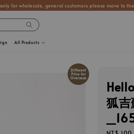
 only for wholesale, general customers please move to the
sign
All Products
Different
Price for
Overseas
Hel
狐吉
_16
Regular
NT$ 100