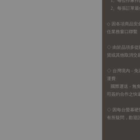
1、每位作家作
2、每張訂單最低訂
◇ 因各項商品安
任業務窗口聯繫
◇
由於品項多從
貨或其他取消交
◇ 台灣境內 - 免
運費
國際運送 - 
司簽約合作之快遞 
◇ 因
每台螢幕硬
有所疑問，歡迎