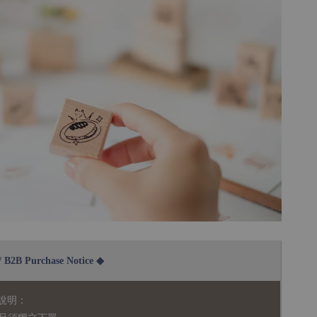
2B Purchase Notice ◆
說明：