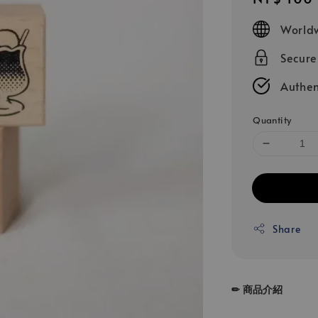
price
Worldw
Secur
Authen
Quantity
Share
✏ 商品介紹