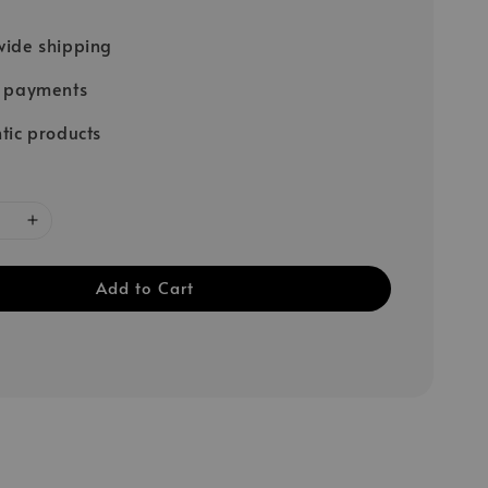
ide shipping
e payments
tic products
Add to Cart