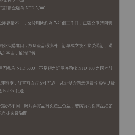
品須獨立下單
購金額為 NTD 5,000
全庫存量不一，發貨期間約為 7-21個工作日，正確交期請與責
國外採購進口，故
除產品瑕疵外，訂單成立後不接受退訂、退
易之事由，敬請理解
運門檻為 NTD 3000，不足額之訂單將酌收 NTD 100 之國內段
無免運額度，訂單可自行安排配送，或於雙方同意運費報價後以敝
FedEx 配送
體設備不同，照片與實品難免產生色差，若購買前對商品細節
訊息或來電詢問