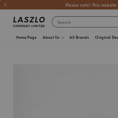
Please note! This website
Search
Home Page
About Us
All Brands
Original De