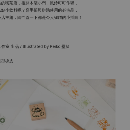
吉的喫茶店，推開木製小門，風鈴叮叮作響，
來點小飲料呢？寫手帳與拼貼使用的必備品，
茶店主題，隨性蓋一下都是令人雀躍的小插圖！
工作室 出品 / Illustrated by Reiko 壘摳
割型橡皮