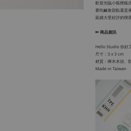
歡迎光臨小狐狸狐
要吃鹹食甜點還是
延續大受好評的喫
✄ 商品資訊
Hello Studio 你好
尺寸：3 x 3 cm
材質：櫸木木頭、
Made in Taiwan