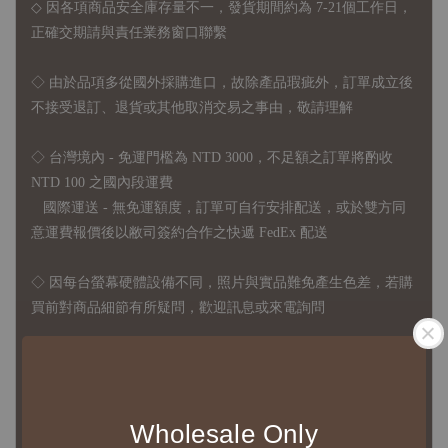
◇ 因各項商品安全庫存量不一，發貨期間約為 7-21個工作日，
正確交期請與責任業務窗口聯繫
◇
由於品項多從國外採購進口，故
除產品瑕疵外，訂單成立後
不接受退訂、退貨或其他取消交易之事由，敬請理解
◇ 台灣境內 - 免運門檻為 NTD 3000，不足額之訂單將酌收
NTD 100 之國內段運費
國際運送 - 無免運額度，訂單可自行安排配送，或於雙方同
意運費報價後以敝司簽約合作之快遞 FedEx 配送
◇ 因
每台螢幕硬體設備不同，照片與實品難免產生色差，若購
買前對商品細節有所疑問，歡迎訊息或來電詢問
◆ B2B Purchase Notice ◆
◇ Original Design's Products Ordering Guidelines:
Wholesale Only