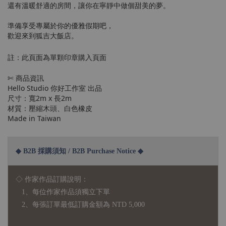
還有溫暖舒適的房間，讓你在寧靜中做個甜美的夢。
準備享受專屬於你的優雅假期吧，
歡迎來到狐吉大飯店。
註：此頁面為單顆印章購入頁面
✄
商品資訊
Hello Studio 你好工作室 出品
尺寸：寬2m x 長2m
材質：壓縮木頭、白色橡皮
Made in Taiwan
◆ B2B 採購須知 / B2B Purchase Notice ◆
◇ 作家作品訂購說明：
1、每位作家作品須獨立下單
2、每張訂單最低訂購金額為 NTD 5,000