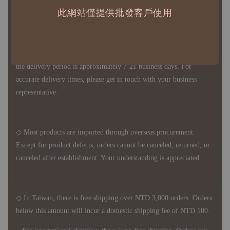
1、Each Designer's work must be ordered separately.
此網站僅提供批發客戶使用
2、The minimum order amount per order is NTD 5,000.
◇ Due to variations in the safety stock levels of different products,
the delivery period is approximately 7-21 business days. For
accurate delivery times, please get in touch with your business
representative.
◇ Most products are imported through overseas procurement.
Except for product defects, orders cannot be canceled, returned, or
canceled after establishment. Your understanding is appreciated.
◇ In Taiwan, there is free shipping over NTD 3,000 orders. Orders
below this amount will incur a domestic shipping fee of NTD 100.