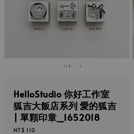
1
/
5
HelloStudio 你好工作室
狐吉大飯店系列 愛的狐吉
| 單顆印章_1652018
Regular
NT$ 110