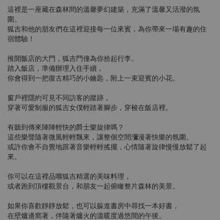
這裡是一座藏在森林間的溫馨夢幻建築，充滿了溫馨又活潑的氛
圍。
狐吉和他的朋友們在這裡迎接每一位來賓，為你帶來一場有趣的住
宿體驗！
推開飯店的大門，狐吉門僮為你拾起行李。
踏入飯店，準備辦理入住手續，
你會得到一把復古精巧的小鑰匙，附上一束迎賓的小花。
窗戶裡隱約可見不同訪客的蹤跡，
穿著可愛制服的狐吉女僕輕踏著腳步，穿梭在飯店裡。
有聽到傳來陣陣輕快的爵士樂旋律嗎？
這些樂聲隨著微風輕輕飄來，讓整個空間瀰漫著快樂的氛圍。
或許你會不自覺地跟著音樂輕輕搖擺，心情隨著旋律慢慢放鬆了起
來。
你可以在這裡品嚐狐吉精選的美味料理，
或者跑到頂樓觀景台，和朋友一起俯瞰整片森林的美景。
如果你喜歡靜靜放鬆，也可以躲進書房中尋找一本好書，
在壁爐邊窩著，伴隨著爐火的溫暖度過悠閒的午後。