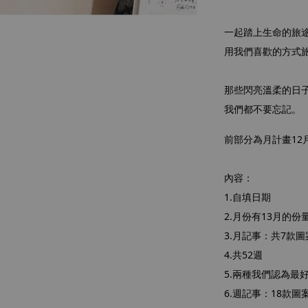
一起踏上生命的旅
用我們喜歡的方式
那些閃亮溫柔的日
我們都不要忘記。
前部分為月計畫12
內容：
1.自填日期
2.月份有13月的份
3.月記事：共7款
4.共52週
5.兩種我們認為最
6.週記事：18款圖