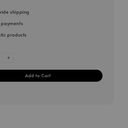
ide shipping
e payments
tic products
Add to Cart
；