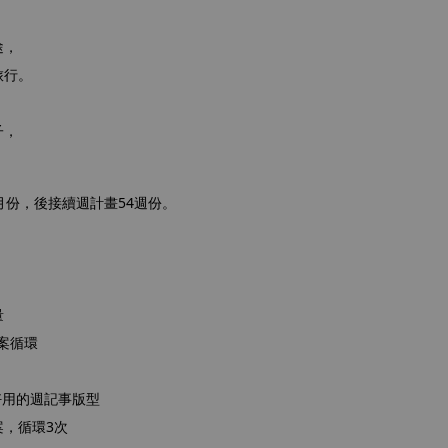
途，
旅行。
子，
月份，後接續週計畫54週份。
量
圖案循環
好用的週記事版型
案，循環3次