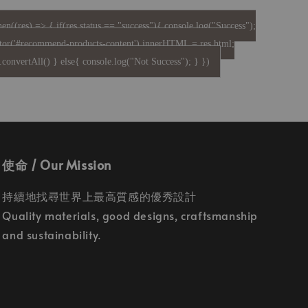
hen((res) => { if(res.status == "success"){ console.log("Success");
tor('#recommend-products-content').innerHTML = res.html;
convertAll() } else{ console.log("Not Success"); } })
使命 / Our Mission
持續地找尋世界上最高質感的優秀設計
Quality materials, good designs, craftsmanship
and sustainability.