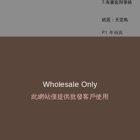
7.有書套與筆插
紙質：天堂鳥
P1 年份頁
P2-5 自我介紹
P6-13 年計畫
P14-15 插圖頁
P16-41 月份月計
P42-147 週計畫
P148-159 memo
Wholesale Only
P160 作者頁
此網站僅提供批發客戶使用
自我介紹