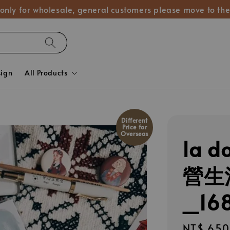
 only for wholesale, general customers please move to the
sign
All Products
Different
Price for
Overseas
la d
營生
_16
Regular
NT$ 650