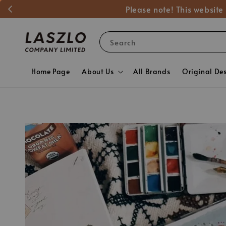
Please note! This website
Search
Home Page
About Us
All Brands
Original De