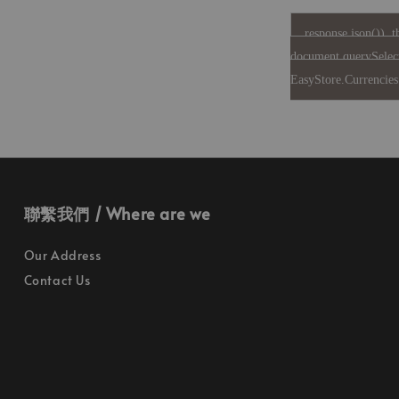
response.json()) .t
document.querySelec
EasyStore.Currencies.
聯繫我們 / Where are we
Our Address
Contact Us