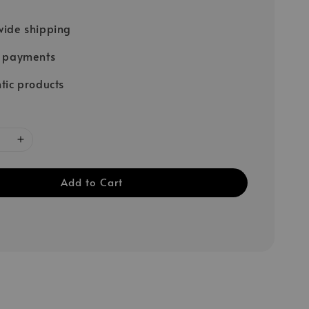
ide shipping
e payments
tic products
Add to Cart
；