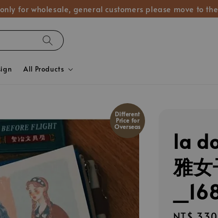
 only for wholesale, general customers please move to the
sign
All Products
Different
Price for
Overseas
la d
雅女
_16
Regular
NT$ 330