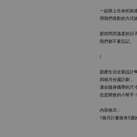
一起踏上生命的旅
用我們喜歡的方式
那些閃亮溫柔的日
我們都不要忘記。
/
甜蜜生活全新設計
四個月份週計劃，
適合隨身攜帶的尺
也是開會的小幫手
內容格式：
1個月計畫後有5週