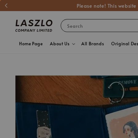
Please note! This website
Search
Home Page
About Us
All Brands
Original De