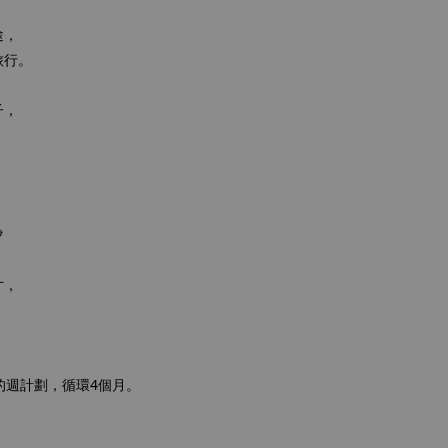
途，
旅行。
子，

寸，
！
的週計劃，循環4個月。