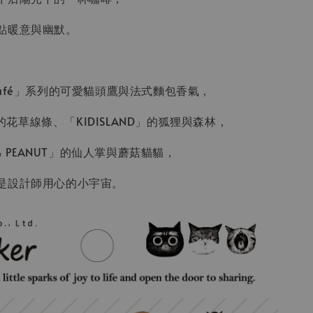
點暖意與幽默。
of café」系列的可愛貓頭鷹與法式麵包香氣，
o」的花草線條、「KIDISLAND」的狐狸與森林，
 & PEANUT」的仙人掌與蘑菇貓貓，
是設計師用心的小宇宙。