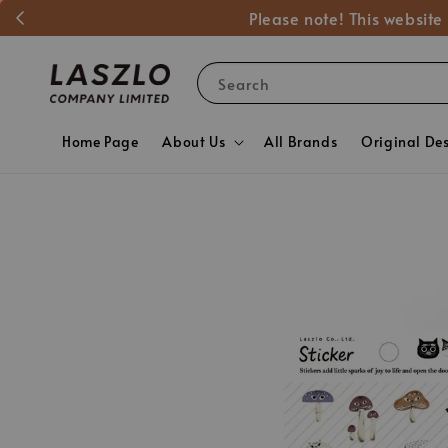
Please note! This website
Search
Home Page
About Us
All Brands
Original De