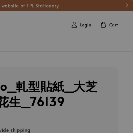
 website of TPL Stationery
Login
Cart
zlo_軋型貼紙_大芝
花生_76139
ide shipping