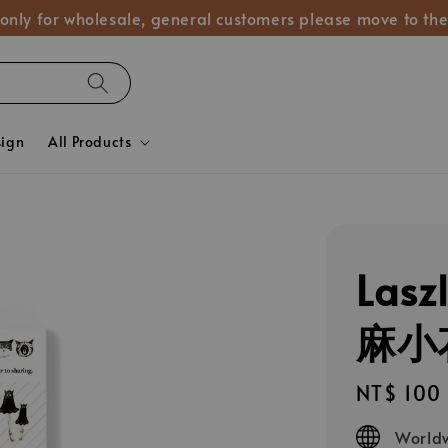
 only for wholesale, general customers please move to the
sign
All Products
Las
麻小
Regular
NT$ 100
price
Worldw