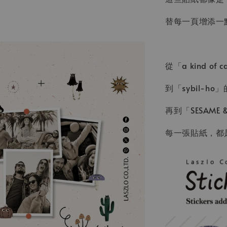
替每一頁增添一
從「a kind 
到「sybil-h
再到「SESAME
每一張貼紙，都