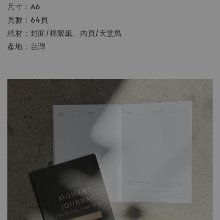
尺寸：A6
頁數：64頁
紙材：封面/棉絮紙、內頁/天堂鳥
產地：台灣