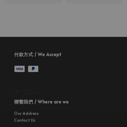
price
price
付款方式 / We Accept
聯繫我們 / Where are we
Our Address
Contact Us