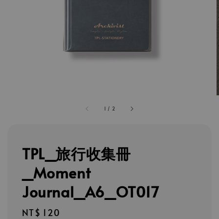
1
/
2
TPL_旅行收集冊
_Moment
Journal_A6_OT017
Regular
NT$ 120