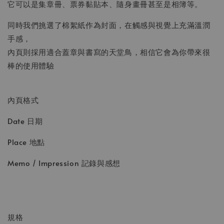
它可以是集章冊、票券黏貼本、隨身畫冊甚至是相簿等。
同時我們挑選了棉絮紙作為封面，在觸感與視覺上充滿溫潤
手感，
內頁則採用適合蓋章與書寫的天堂鳥，相信它會為你帶來很
棒的使用體驗
內頁格式
Date 日期
Place 地點
Memo / Impression 記錄與感想
規格