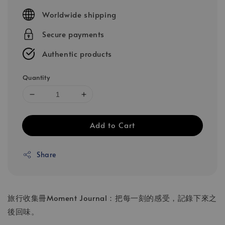
price
Worldwide shipping
Secure payments
Authentic products
Quantity
Add to Cart
Share
旅行收集冊Moment Journal：把每一刻的感受，記錄下來之
後回味。