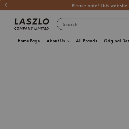
Please note! This website
Search
Home Page
About Us
All Brands
Original De