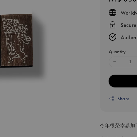
price
Worldw
Secur
Authen
Quantity
Share
今年很榮幸參加