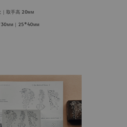
｜取手高 20ᴍᴍ
*30ᴍᴍ｜25*40ᴍᴍ