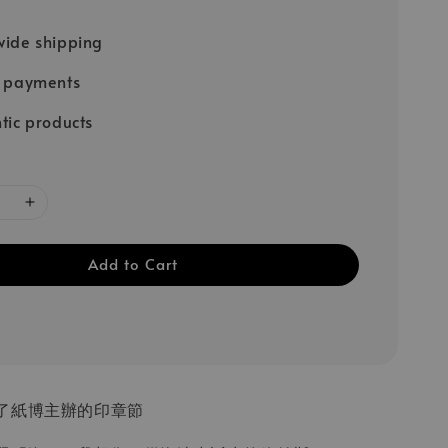
ide shipping
e payments
tic products
Add to Cart
了紙博主辦的印章節