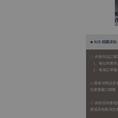
◆ B2B 採購須知 / B
◇ 作家作品訂購
1、每位作家作
2、每張訂單最低訂
◇ 因各項商品安
任業務窗口聯繫
◇
由於品項多從
貨或其他取消交