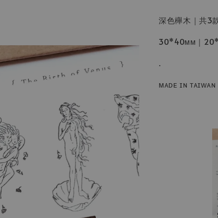
深色櫸木｜共3款
30*40ᴍᴍ｜20
.
ᴍᴀᴅᴇ ɪɴ ᴛᴀɪᴡᴀɴ