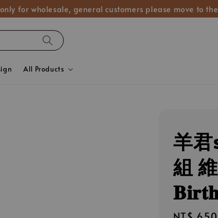
 only for wholesale, general customers please move to the
sign
All Products
羊君s
組 維
𝐁𝐢𝐫𝐭
Regular
NT$ 650