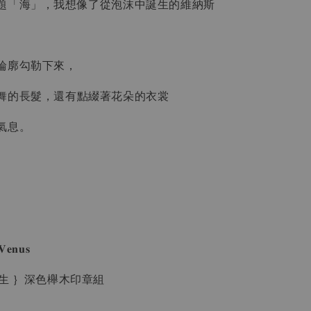
題「海」，我想像了從泡沫中誕生的維納斯
輪廓勾勒下來，
舞的長髮，還有點綴著花朵的衣裳
氣息。
𝐕𝐞𝐧𝐮𝐬
生 ｝深色櫸木印章組