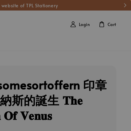
 website of TPL Stationery
Login
Cart
omesortoffern 印章
納斯的誕生 𝐓𝐡𝐞
𝐡 𝐎𝐟 𝐕𝐞𝐧𝐮𝐬