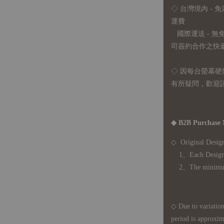
◇ 台灣境內 - 免
運費
國際運送 - 
司簽約合作之快遞 
◇ 因
每台螢幕硬
有所疑問，歡迎
◆ B2B Purchase 
◇ Original Design
1、Each Designer'
2、The minimum o
◇ Due to variations
period is approxim