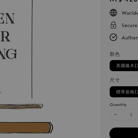
price
Worldw
Secur
Authen
顏色
美國橡木(
尺寸
標準規格(
Quantity