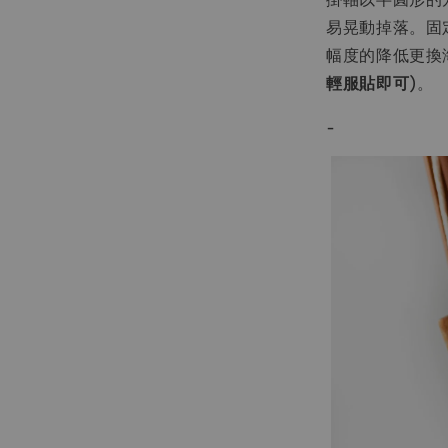
易晃動掉落。固
幅度的降低更換
輕服貼即可
)。
-