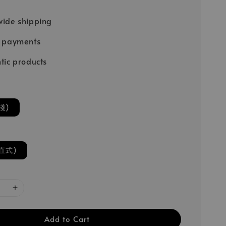
ide shipping
e payments
tic products
淺)
直式)
Add to Cart