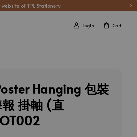
 website of TPL Stationery
Login
Cart
Poster Hanging 包裝
報 掛軸 (直
OT002