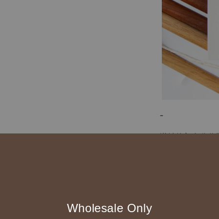
-
掛軸的顏色分為
的橡木(淺色)
保護，並增加其
而掛繩的部分則選
的感覺，裏頭還
Wholesale Only