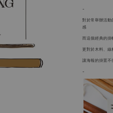
-
對於常舉辦活動
感
而這個經典的掛
更對於木料、線
讓海報的掛置不
-