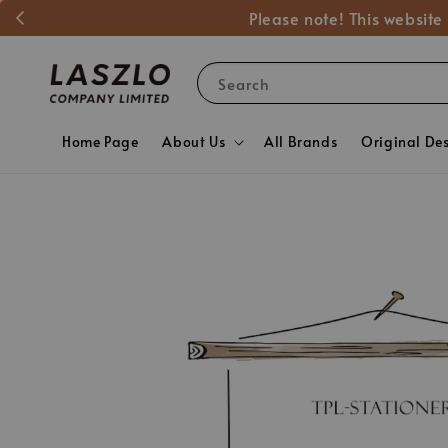
Please note! This website
Search
Home Page
About Us
All Brands
Original De