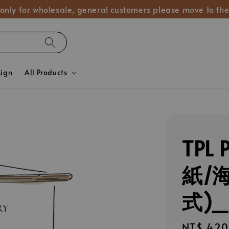
 only for wholesale, general customers please move to the
sign
All Products
TPL 
紙/海
式)_
Regular
NT$ 420