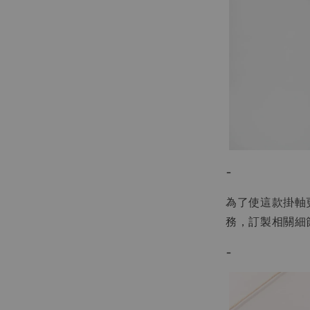
-
為了使這款掛軸
務，訂製相關細
-