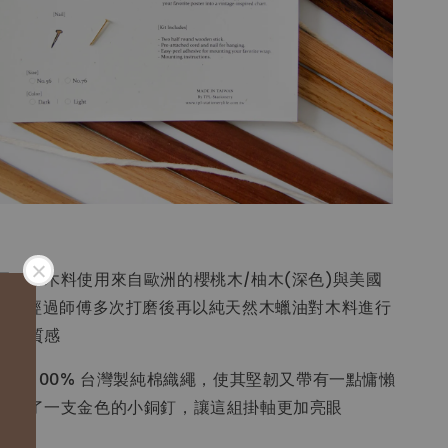
兩種，木料使用來自歐洲的櫻桃木/柚木(深色)與美國
，表面經過師傅多次打磨後再以純天然木蠟油對木料進行
表面質感
用 100% 台灣製純棉織繩，使其堅韌又帶有一點慵懶
附上了一支金色的小銅釘，讓這組掛軸更加亮眼