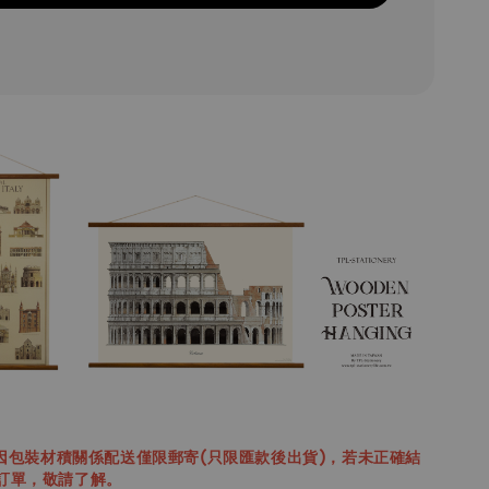
軸因包裝材積關係配送僅限郵寄(只限匯款後出貨)，若未正確結
訂單，敬請了解。