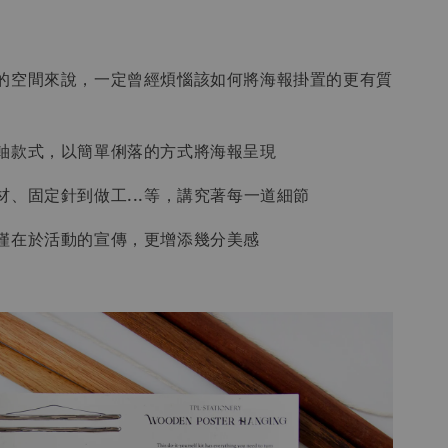
的空間來說，一定曾經煩惱該如何將海報掛置的更有質
軸款式，以簡單俐落的方式將海報呈現
材、固定針到做工...等，講究著每一道細節
僅在於活動的宣傳，更增添幾分美感