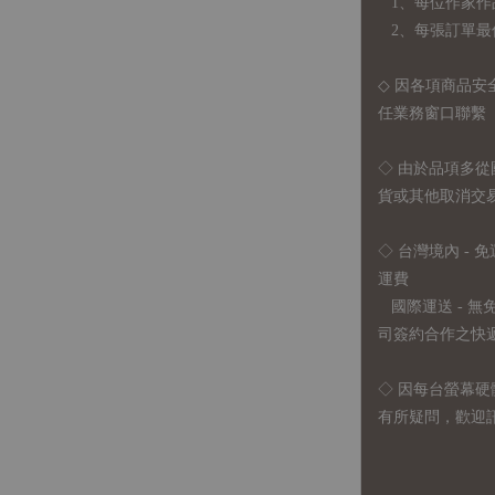
1、每位作家作
2、每張訂單最低訂
◇ 因各項商品安
任業務窗口聯繫
◇
由於品項多從
貨或其他取消交
◇ 台灣境內 - 免
運費
國際運送 - 
司簽約合作之快遞 
◇ 因
每台螢幕硬
有所疑問，歡迎