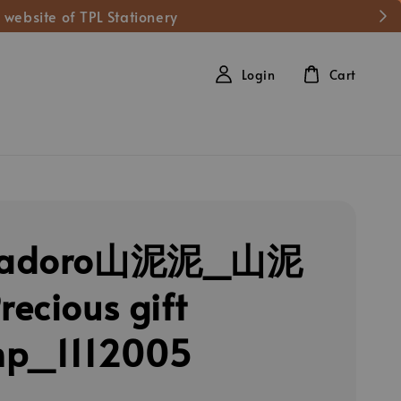
 website of TPL Stationery
Login
Cart
madoro山泥泥_山泥
ecious gift
mp_1112005