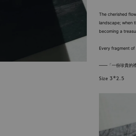
The cherished flow
landscape; when th
becoming a treasur
Every fragment of l
——「一份珍貴的
Size 3*2.5