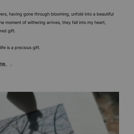
ers, having gone through blooming, unfold into a beautiful
e moment of withering arrives, they fall into my heart,
ed gift.
ife is a precious gift.
禮物。」