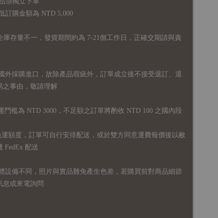
品須獨立下單
購金額為 NTD 5,000
全庫存量不一，發貨期間約為 7-21個工作日，正確交期請與責
國外採購進口，故
除產品瑕疵外，訂單成立後不接受退訂、退
易之事由，敬請理解
運門檻為 NTD 3000，不足額之訂單將酌收 NTD 100 之國內段
無免運額度，訂單可自行安排配送，或於雙方同意運費報價後以敝
FedEx 配送
體設備不同，照片與實品難免產生色差，若購買前對商品細節
訊息或來電詢問