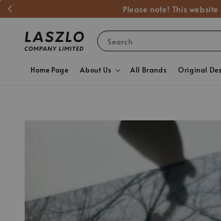
Please note! This website
Search
Home Page
About Us
All Brands
Original De