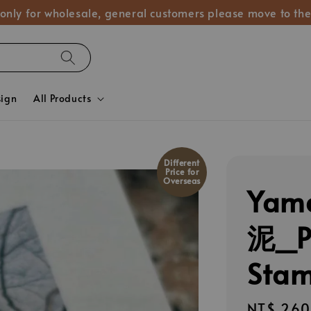
 only for wholesale, general customers please move to the
sign
All Products
Different
Price for
Overseas
Ya
泥_Pr
Sta
Regular
NT$ 260